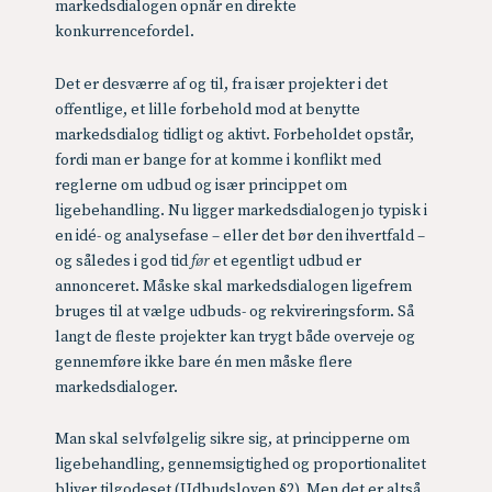
markedsdialogen opnår en direkte
konkurrencefordel.
Det er desværre af og til, fra især projekter i det
offentlige, et lille forbehold mod at benytte
markedsdialog tidligt og aktivt. Forbeholdet opstår,
fordi man er bange for at komme i konflikt med
reglerne om udbud og især princippet om
ligebehandling. Nu ligger markedsdialogen jo typisk i
en idé- og analysefase – eller det bør den ihvertfald –
og således i god tid
før
et egentligt udbud er
annonceret. Måske skal markedsdialogen ligefrem
bruges til at vælge udbuds- og rekvireringsform. Så
langt de fleste projekter kan trygt både overveje og
gennemføre ikke bare én men måske flere
markedsdialoger.
Man skal selvfølgelig sikre sig, at principperne om
ligebehandling, gennemsigtighed og proportionalitet
bliver tilgodeset (Udbudsloven §2). Men det er altså