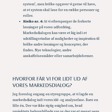
system”, men hvilke opgaver vi gerne vil have,
at et system skal løse for en række personer og
roller.
Risiko nr. 4:
At vi efterspørger de forkerte
løsninger på vores udfordring.
Markedsdialogen kan være et kig ind i et
udstillingsvindue af muligheder og inspiration til
hvilke andre løsninger og koncepter, der
findes. Nye teknologier, andre
anskaffelsesmåder eller samarbejdsformer.
HVORFOR FÅR VI FOR LIDT UD AF
VORES MARKEDSDIALOG?
Jeg foreslog engang en styregruppe, at vi lagde en
markedsdialog ind i vores idé- og analysefase. Bare en
lille én. Der var ikke rigtig enighed om, hvad
projektets behovsbillede var og der var et meget uens