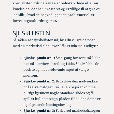
specialister, hvis de kan se et behovsbillede eller en
kundeside, der har investeret og er villige til at give et
indblik i, hvad de bagvedliggende problemer eller
forretningsudfordringer er.
SJUSKELISTEN
Så sådan ser sjuskelisten ud, hvis du vil spilde tiden
med en markedsdialog, hvor I får et minimalt udbytte:
Sjuske-punkt nr 1:
Sæt i gang for sent, så I ikke
kan nå at invitere bredt og i tide. Så får I ikke de
bedste og mest relevante input at vælge
imellem.
Sjuske-punkt nr 2:
Brug ikke den nødvendige
tid i selve dialogen, så I er sikre på at komme
hurtigt igennem nogle standard-slides og få
spillet bullshit-bingo-pladen fuld uden demo’er
og tilpassede løsningsforslag.
Sjuske-punkt nr 3:
Forbered markedsdialogen