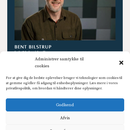
BENT BILSTRUP
btb@lakeside.dk
Administrer samtykke til
+45 2326 2229
cookies
LinkedIn
For at give dig de bedste oplevelser bruger vi teknologier som cookies til
at gemme og/eller få adgang til enhedsoplysninger. Læs mere i vores
privatlivspolitik, om hvordan vi håndterer dine oplysninger.
Bent har mange års erfaringer med
anskaffelsesprocesser for både offentlige og private
organisationer. Han fungerer ofte i rollen som
Godkend
bygherrerådgiver
netop i tilrettelæggelsen af analyse
og specifikationsfasen – herunder gennemførelse af
Afvis
markedsdialog og koordinering med leverandøren.