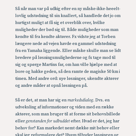
Så når man var på udkig efter en ny måske-ikke-heeelt-
lovlig udstødning til sin knallert, så handlede det jo om
hurtigst muligt at få sig et overblik over, hvilke
muligheder der bød sig til. Både muligheder som man
kendte til fra kendte aktører. Fx vidste jeg at Torben
længere nede ad vejen havde en gammel udstødning
fra en Yamaha liggende. Eller måske skulle man se lidt
bredere på løsningsmulighederne og fx tage mod til
sig og spørge Martins far, om han ville hjælpe med at
bore og hakke geden, så den ramte de magiske 50 km i
timen. Med andre ord: nye løsninger, ukendte aktører
og andre måder at opnå løsningen på.
Så er det, at man har sig en
markedsdialog.
Dvs. en
udveksling af informationer og viden med en række
aktører, som man bruger til at forme sit behovsbillede
eller
genstanden for udbuddet
efter. Hvad er det, jeg har
behov for? Kan markedet nemt dække mit behov eller
skal jeg reformulere det? Hvem tilbyder løsningen og