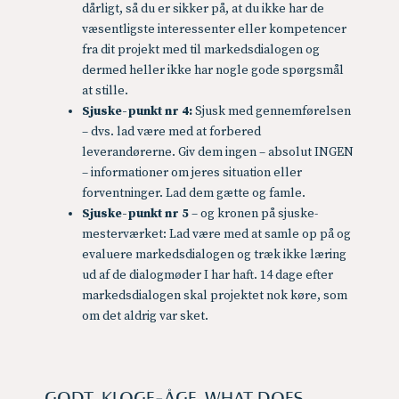
dårligt, så du er sikker på, at du ikke har de
væsentligste interessenter eller kompetencer
fra dit projekt med til markedsdialogen og
dermed heller ikke har nogle gode spørgsmål
at stille.
Sjuske-punkt nr 4:
Sjusk med gennemførelsen
– dvs. lad være med at forbered
leverandørerne. Giv dem ingen – absolut INGEN
– informationer om jeres situation eller
forventninger. Lad dem gætte og famle.
Sjuske-punkt nr 5
– og kronen på sjuske-
mesterværket: Lad være med at samle op på og
evaluere markedsdialogen og træk ikke læring
ud af de dialogmøder I har haft. 14 dage efter
markedsdialogen skal projektet nok køre, som
om det aldrig var sket.