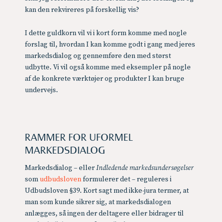
kan den rekvireres på forskellig vis?
I dette guldkorn vil vi i kort form komme med nogle
forslag til, hvordan I kan komme godt i gang med jeres
markedsdialog og gennemføre den med størst
udbytte. Vi vil også komme med eksempler på nogle
af de konkrete værktøjer og produkter I kan bruge
undervejs.
RAMMER FOR UFORMEL
MARKEDSDIALOG
Markedsdialog – eller
Indledende markedsundersøgelser
som
udbudsloven
formulerer det – reguleres i
Udbudsloven §39. Kort sagt med ikke-jura termer, at
man som kunde sikrer sig, at markedsdialogen
anlægges, så ingen der deltagere eller bidrager til