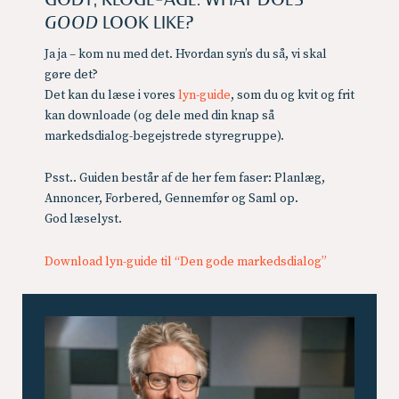
GODT, KLOGE-ÅGE. WHAT DOES
GOOD
LOOK LIKE?
Ja ja – kom nu med det. Hvordan syn’s du så, vi skal
gøre det?
Det kan du læse i vores
lyn-guide
, som du og kvit og frit
kan downloade (og dele med din knap så
markedsdialog-begejstrede styregruppe).
Psst.. Guiden består af de her fem faser: Planlæg,
Annoncer, Forbered, Gennemfør og Saml op.
God læselyst.
Download lyn-guide til “Den gode markedsdialog”