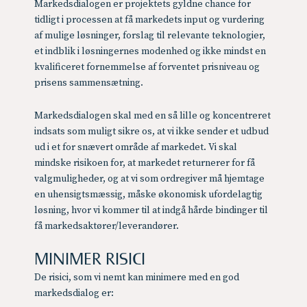
Markedsdialogen er projektets gyldne chance for
tidligt i processen at få markedets input og vurdering
af mulige løsninger, forslag til relevante teknologier,
et indblik i løsningernes modenhed og ikke mindst en
kvalificeret fornemmelse af forventet prisniveau og
prisens sammensætning.
Markedsdialogen skal med en så lille og koncentreret
indsats som muligt sikre os, at vi ikke sender et udbud
ud i et for snævert område af markedet. Vi skal
mindske risikoen for, at markedet returnerer for få
valgmuligheder, og at vi som ordregiver må hjemtage
en uhensigtsmæssig, måske økonomisk ufordelagtig
løsning, hvor vi kommer til at indgå hårde bindinger til
få markedsaktører/leverandører.
MINIMER RISICI
De risici, som vi nemt kan minimere med en god
markedsdialog er: