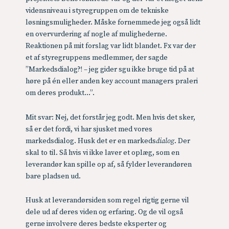
vidensniveau i styregruppen om de tekniske
løsningsmuligheder. Måske fornemmede jeg også lidt
en overvurdering af nogle af mulighederne.
Reaktionen på mit forslag var lidt blandet. Fx var der
et af styregruppens medlemmer, der sagde
”Markedsdialog?! – jeg gider sgu ikke bruge tid på at
høre på én eller anden key account managers praleri
om deres produkt…”.
Mit svar: Nej, det forstår jeg godt. Men hvis det sker,
så er det fordi, vi har sjusket med vores
markedsdialog. Husk det er en markeds
dialog
. Der
skal to til. Så hvis vi ikke laver et oplæg, som en
leverandør kan spille op af, så fylder leverandøren
bare pladsen ud.
Husk at leverandørsiden som regel rigtig gerne vil
dele ud af deres viden og erfaring. Og de vil også
gerne involvere deres bedste eksperter og