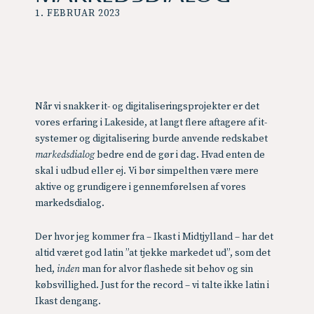
1. FEBRUAR 2023
Når vi snakker it- og digitaliseringsprojekter er det
vores erfaring i Lakeside, at langt flere aftagere af it-
systemer og digitalisering burde anvende redskabet
markedsdialog
bedre end de gør i dag. Hvad enten de
skal i udbud eller ej. Vi bør simpelthen være mere
aktive og grundigere i gennemførelsen af vores
markedsdialog.
Der hvor jeg kommer fra – Ikast i Midtjylland – har det
altid været god latin ”at tjekke markedet ud”, som det
hed,
inden
man for alvor flashede sit behov og sin
købsvillighed. Just for the record – vi talte ikke latin i
Ikast dengang.