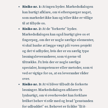
Risiko nr. 1:
At ingen byder.
Markedsdialogen
kan hurtigt afklare, om vi efterspørger noget,
som markedet ikke kan og/eller ikke er villige
til at tilbyde os.
Risiko nr. 2:
At de ”forkerte” byder.
Markedsdialogen kan også hurtigt give os et
fingerpeg, om der er nogle særlige elementer,
vi skal huske at lægge vægt på i vores projekt
og det vi udbyder, hvis der er en særlig type
løsningsleverandører, som vi gerne vil
tiltrække. Fx hvis der er nogle særlige
specialer, kompetencer eller metoder, som vi
ved er vigtige for os, at en leverandør råder
over.
Risiko nr. 3:
At vi bliver tilbudt de forkerte
løsninger. Markedsdialogen afklarer fx
lynhurtigt, om vi overhovedet kan forklare
hvilket behov vi står med og hvad ”genstanden
for udbuddet” er. Behovet er fx ikke ”Et it-