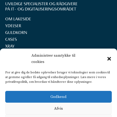
UVILDIGE SPECIALISTER OG RÅDGIVERE
PÅ IT- OG DIGITALISERINGS­OMRÅDET
OM LAKESIDE
YDELSER
GULDKORN
CASES
XRAY
REKRUTTERING
Administrer samtykke til
KONTAKT
cookies
LAKESIDE A/S
For at give dig de bedste oplevelser bruger vi teknologier som cookies til
Marselisborg Havnevej 22, 2.th.
at gemme og/eller få adgang til enhedsoplysninger. Læs mere i vores
privatlivspolitik, om hvordan vi håndterer dine oplysninger.
8000 Aarhus C
+45 2160 7252
info@lakeside.dk
Godkend
CVR 25450442
FIND VEJ OG PARKERING
Afvis
Privatlivspolitik