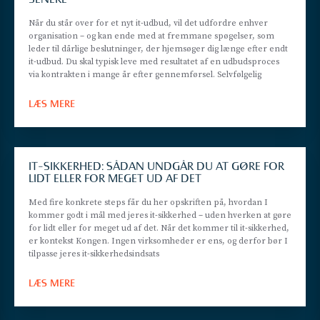
Når du står over for et nyt it-udbud, vil det udfordre enhver
organisation – og kan ende med at fremmane spøgelser, som
leder til dårlige beslutninger, der hjemsøger dig længe efter endt
it-udbud. Du skal typisk leve med resultatet af en udbudsproces
via kontrakten i mange år efter gennemførsel. Selvfølgelig
LÆS MERE
IT-SIKKERHED: SÅDAN UNDGÅR DU AT GØRE FOR
LIDT ELLER FOR MEGET UD AF DET
Med fire konkrete steps får du her opskriften på, hvordan I
kommer godt i mål med jeres it-sikkerhed – uden hverken at gøre
for lidt eller for meget ud af det. Når det kommer til it-sikkerhed,
er kontekst Kongen. Ingen virksomheder er ens, og derfor bør I
tilpasse jeres it-sikkerhedsindsats
LÆS MERE