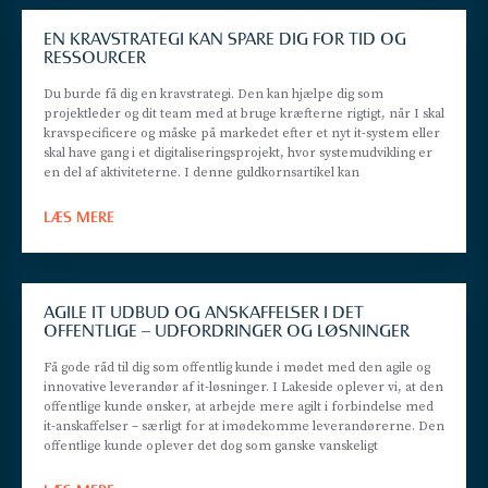
EN KRAVSTRATEGI KAN SPARE DIG FOR TID OG
RESSOURCER
Du burde få dig en kravstrategi. Den kan hjælpe dig som
projektleder og dit team med at bruge kræfterne rigtigt, når I skal
kravspecificere og måske på markedet efter et nyt it-system eller
skal have gang i et digitaliseringsprojekt, hvor systemudvikling er
en del af aktiviteterne. I denne guldkornsartikel kan
LÆS MERE
AGILE IT UDBUD OG ANSKAFFELSER I DET
OFFENTLIGE – UDFORDRINGER OG LØSNINGER
Få gode råd til dig som offentlig kunde i mødet med den agile og
innovative leverandør af it-løsninger. I Lakeside oplever vi, at den
offentlige kunde ønsker, at arbejde mere agilt i forbindelse med
it-anskaffelser – særligt for at imødekomme leverandørerne. Den
offentlige kunde oplever det dog som ganske vanskeligt