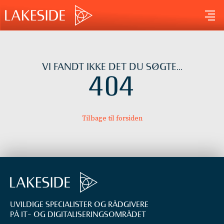
Gå
til
indholdet
VI FANDT IKKE DET DU SØGTE...
404
Tilbage til forsiden
UVILDIGE SPECIALISTER OG RÅDGIVERE
PÅ IT- OG DIGITALISERINGS­OMRÅDET