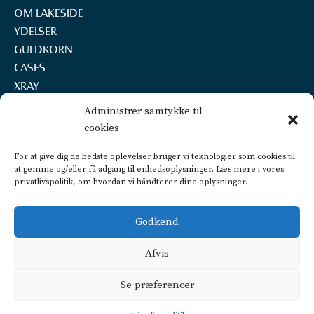
OM LAKESIDE
YDELSER
GULDKORN
CASES
XRAY
REKRUTTERING
Administrer samtykke til
KONTAKT
cookies
LAKESIDE A/S
For at give dig de bedste oplevelser bruger vi teknologier som cookies til
Marselisborg Havnevej 22, 2.th.
at gemme og/eller få adgang til enhedsoplysninger. Læs mere i vores
8000 Aarhus C
privatlivspolitik, om hvordan vi håndterer dine oplysninger.
+45 2160 7252
info@lakeside.dk
Godkend
CVR 25450442
FIND VEJ OG PARKERING
Afvis
Privatlivspolitik
Se præferencer
CSR politik
Dataetisk politik