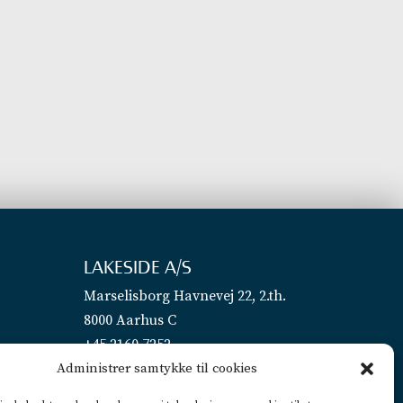
LAKESIDE A/S
Marselisborg Havnevej 22, 2.th.
8000 Aarhus C
+45 2160 7252
Administrer samtykke til cookies
info@lakeside.dk
CVR 25450442