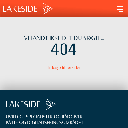
Gå
til
indholdet
VI FANDT IKKE DET DU SØGTE...
404
Tilbage til forsiden
UVILDIGE SPECIALISTER OG RÅDGIVERE
PÅ IT- OG DIGITALISERINGS­OMRÅDET