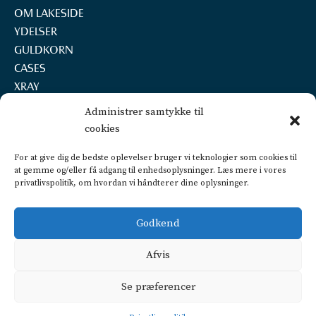
OM LAKESIDE
YDELSER
GULDKORN
CASES
XRAY
REKRUTTERING
Administrer samtykke til
KONTAKT
cookies
LAKESIDE A/S
For at give dig de bedste oplevelser bruger vi teknologier som cookies til
Marselisborg Havnevej 22, 2.th.
at gemme og/eller få adgang til enhedsoplysninger. Læs mere i vores
8000 Aarhus C
privatlivspolitik, om hvordan vi håndterer dine oplysninger.
+45 2160 7252
info@lakeside.dk
Godkend
CVR 25450442
FIND VEJ OG PARKERING
Afvis
Privatlivspolitik
Se præferencer
CSR politik
Dataetisk politik