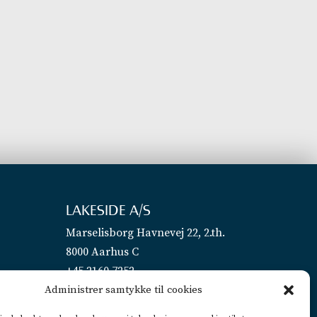
LAKESIDE A/S
Marselisborg Havnevej 22, 2.th.
8000 Aarhus C
+45 2160 7252
Administrer samtykke til cookies
info@lakeside.dk
CVR 25450442