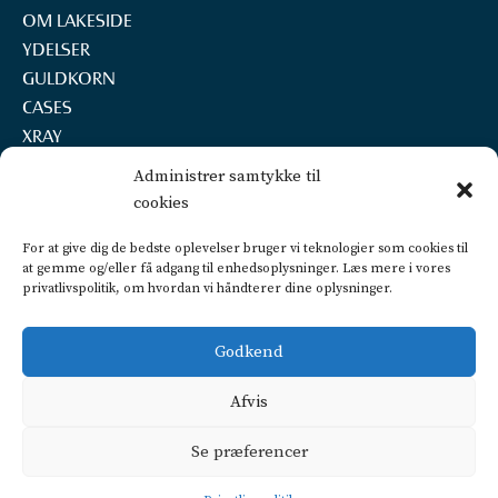
OM LAKESIDE
YDELSER
GULDKORN
CASES
XRAY
REKRUTTERING
Administrer samtykke til
KONTAKT
cookies
LAKESIDE A/S
For at give dig de bedste oplevelser bruger vi teknologier som cookies til
Marselisborg Havnevej 22, 2.th.
at gemme og/eller få adgang til enhedsoplysninger. Læs mere i vores
8000 Aarhus C
privatlivspolitik, om hvordan vi håndterer dine oplysninger.
+45 2160 7252
info@lakeside.dk
Godkend
CVR 25450442
FIND VEJ OG PARKERING
Afvis
Privatlivspolitik
Se præferencer
CSR politik
Dataetisk politik