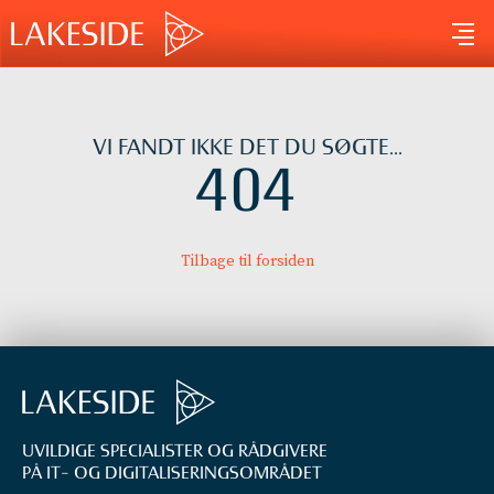
Gå
til
indholdet
VI FANDT IKKE DET DU SØGTE...
404
Tilbage til forsiden
UVILDIGE SPECIALISTER OG RÅDGIVERE
PÅ IT- OG DIGITALISERINGS­OMRÅDET