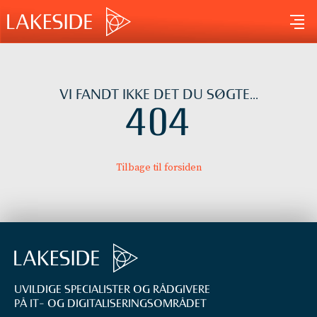
Gå
til
indholdet
VI FANDT IKKE DET DU SØGTE...
404
Tilbage til forsiden
UVILDIGE SPECIALISTER OG RÅDGIVERE
PÅ IT- OG DIGITALISERINGS­OMRÅDET