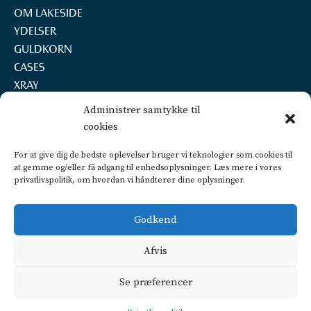
OM LAKESIDE
YDELSER
GULDKORN
CASES
XRAY
REKRUTTERING
Administrer samtykke til
KONTAKT
cookies
LAKESIDE A/S
For at give dig de bedste oplevelser bruger vi teknologier som cookies til
Marselisborg Havnevej 22, 2.th.
at gemme og/eller få adgang til enhedsoplysninger. Læs mere i vores
8000 Aarhus C
privatlivspolitik, om hvordan vi håndterer dine oplysninger.
+45 2160 7252
info@lakeside.dk
Godkend
CVR 25450442
FIND VEJ OG PARKERING
Afvis
Privatlivspolitik
Se præferencer
CSR politik
Dataetisk politik