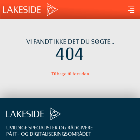
Gå
til
indholdet
VI FANDT IKKE DET DU SØGTE...
404
Tilbage til forsiden
UVILDIGE SPECIALISTER OG RÅDGIVERE
PÅ IT- OG DIGITALISERINGS­OMRÅDET