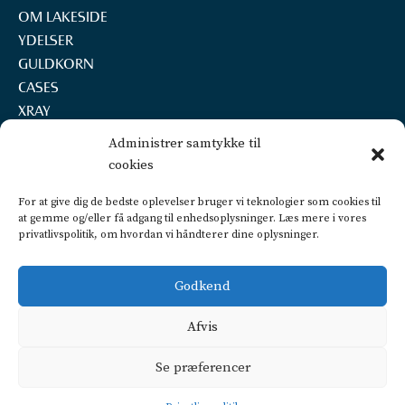
OM LAKESIDE
YDELSER
GULDKORN
CASES
XRAY
REKRUTTERING
Administrer samtykke til
KONTAKT
cookies
LAKESIDE A/S
For at give dig de bedste oplevelser bruger vi teknologier som cookies til
Marselisborg Havnevej 22, 2.th.
at gemme og/eller få adgang til enhedsoplysninger. Læs mere i vores
8000 Aarhus C
privatlivspolitik, om hvordan vi håndterer dine oplysninger.
+45 2160 7252
info@lakeside.dk
Godkend
CVR 25450442
FIND VEJ OG PARKERING
Afvis
Privatlivspolitik
Se præferencer
CSR politik
Dataetisk politik