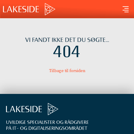
Gå
til
indholdet
VI FANDT IKKE DET DU SØGTE...
404
Tilbage til forsiden
UVILDIGE SPECIALISTER OG RÅDGIVERE
PÅ IT- OG DIGITALISERINGS­OMRÅDET