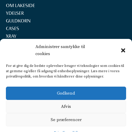
OM LAKESIDE
YDELSER
GULDKORN
CASES
XRAY
REKRUTTERING
Administrer samtykke til
KONTAKT
cookies
LAKESIDE A/S
For at give dig de bedste oplevelser bruger vi teknologier som cookies til
Marselisborg Havnevej 22, 2.th.
at gemme og/eller få adgang til enhedsoplysninger. Læs mere i vores
8000 Aarhus C
privatlivspolitik, om hvordan vi håndterer dine oplysninger.
+45 2160 7252
info@lakeside.dk
Godkend
CVR 25450442
FIND VEJ OG PARKERING
Afvis
Privatlivspolitik
Se præferencer
CSR politik
Dataetisk politik