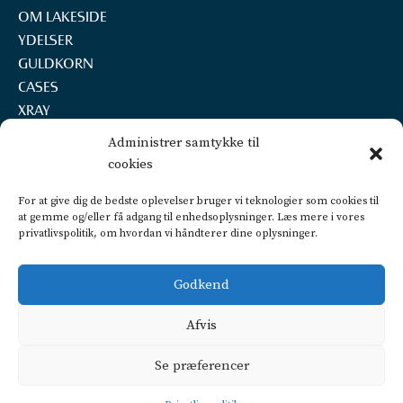
OM LAKESIDE
YDELSER
GULDKORN
CASES
XRAY
REKRUTTERING
Administrer samtykke til
KONTAKT
cookies
LAKESIDE A/S
For at give dig de bedste oplevelser bruger vi teknologier som cookies til
Marselisborg Havnevej 22, 2.th.
at gemme og/eller få adgang til enhedsoplysninger. Læs mere i vores
8000 Aarhus C
privatlivspolitik, om hvordan vi håndterer dine oplysninger.
+45 2160 7252
info@lakeside.dk
Godkend
CVR 25450442
FIND VEJ OG PARKERING
Afvis
Privatlivspolitik
Se præferencer
CSR politik
Dataetisk politik