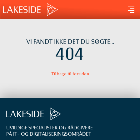
Gå
til
indholdet
VI FANDT IKKE DET DU SØGTE...
404
Tilbage til forsiden
UVILDIGE SPECIALISTER OG RÅDGIVERE
PÅ IT- OG DIGITALISERINGS­OMRÅDET