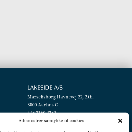
LAKESIDE A/S
Marselisborg Havnevej 22, 2.th.
8000 Aarhus C
+45 2160 7252
Administrer samtykke til cookies
info@lakeside.dk
CVR 25450442