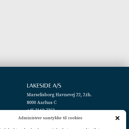
LAKESIDE A/S
Marselisborg Havnevej 22, 2.th.
8000 Aarhus C
+45 2160 7252
Administrer samtykke til cookies
info@lakeside.dk
CVR 25450442