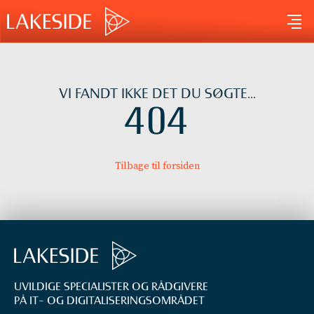
Gå
til
indholdet
VI FANDT IKKE DET DU SØGTE...
404
Tilbage til forsiden
UVILDIGE SPECIALISTER OG RÅDGIVERE
PÅ IT- OG DIGITALISERINGS­OMRÅDET