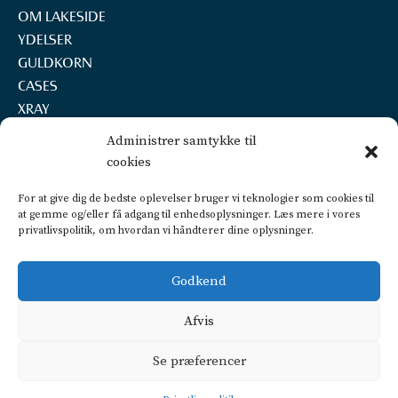
OM LAKESIDE
YDELSER
GULDKORN
CASES
XRAY
REKRUTTERING
Administrer samtykke til
KONTAKT
cookies
LAKESIDE A/S
For at give dig de bedste oplevelser bruger vi teknologier som cookies til
Marselisborg Havnevej 22, 2.th.
at gemme og/eller få adgang til enhedsoplysninger. Læs mere i vores
8000 Aarhus C
privatlivspolitik, om hvordan vi håndterer dine oplysninger.
+45 2160 7252
info@lakeside.dk
Godkend
CVR 25450442
FIND VEJ OG PARKERING
Afvis
Privatlivspolitik
Se præferencer
CSR politik
Dataetisk politik