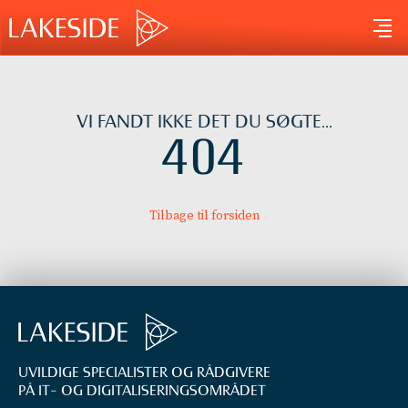
Gå
til
indholdet
VI FANDT IKKE DET DU SØGTE...
404
Tilbage til forsiden
UVILDIGE SPECIALISTER OG RÅDGIVERE
PÅ IT- OG DIGITALISERINGS­OMRÅDET