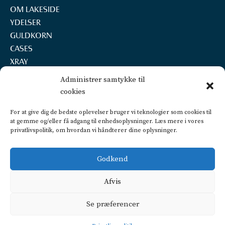
OM LAKESIDE
YDELSER
GULDKORN
CASES
XRAY
REKRUTTERING
Administrer samtykke til
KONTAKT
cookies
LAKESIDE A/S
For at give dig de bedste oplevelser bruger vi teknologier som cookies til
Marselisborg Havnevej 22, 2.th.
at gemme og/eller få adgang til enhedsoplysninger. Læs mere i vores
8000 Aarhus C
privatlivspolitik, om hvordan vi håndterer dine oplysninger.
+45 2160 7252
info@lakeside.dk
Godkend
CVR 25450442
FIND VEJ OG PARKERING
Afvis
Privatlivspolitik
Se præferencer
CSR politik
Dataetisk politik