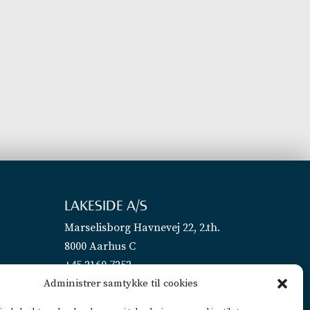
LAKESIDE A/S
Marselisborg Havnevej 22, 2.th.
8000 Aarhus C
+45 2160 7252
Administrer samtykke til cookies
info@lakeside.dk
CVR 25450442