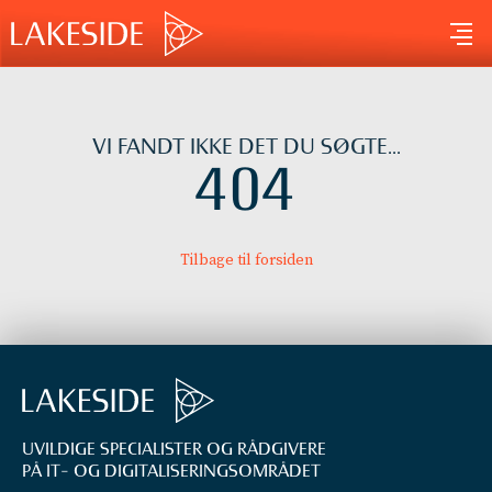
Gå
til
indholdet
VI FANDT IKKE DET DU SØGTE...
404
Tilbage til forsiden
UVILDIGE SPECIALISTER OG RÅDGIVERE
PÅ IT- OG DIGITALISERINGS­OMRÅDET