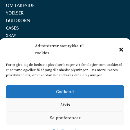
OM LAKESIDE
YDELSER
GULDKORN
CASES
XRAY
REKRUTTERING
Administrer samtykke til
KONTAKT
cookies
LAKESIDE A/S
For at give dig de bedste oplevelser bruger vi teknologier som cookies til
Marselisborg Havnevej 22, 2.th.
at gemme og/eller få adgang til enhedsoplysninger. Læs mere i vores
8000 Aarhus C
privatlivspolitik, om hvordan vi håndterer dine oplysninger.
+45 2160 7252
info@lakeside.dk
Godkend
CVR 25450442
FIND VEJ OG PARKERING
Afvis
Privatlivspolitik
Se præferencer
CSR politik
Dataetisk politik