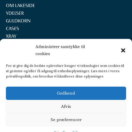
OM LAKESIDE
YDELSER
GULDKORN
CASES
XRAY
REKRUTTERING
Administrer samtykke til
KONTAKT
cookies
LAKESIDE A/S
For at give dig de bedste oplevelser bruger vi teknologier som cookies til
Marselisborg Havnevej 22, 2.th.
at gemme og/eller få adgang til enhedsoplysninger. Læs mere i vores
8000 Aarhus C
privatlivspolitik, om hvordan vi håndterer dine oplysninger.
+45 2160 7252
info@lakeside.dk
Godkend
CVR 25450442
FIND VEJ OG PARKERING
Afvis
Privatlivspolitik
Se præferencer
CSR politik
Dataetisk politik