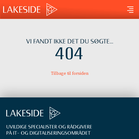
Gå
til
indholdet
VI FANDT IKKE DET DU SØGTE...
404
Tilbage til forsiden
UVILDIGE SPECIALISTER OG RÅDGIVERE
PÅ IT- OG DIGITALISERINGS­OMRÅDET